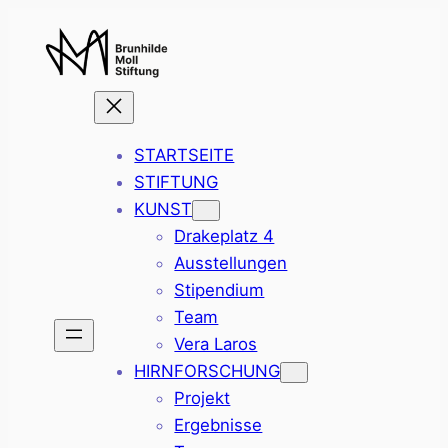
Zum
Inhalt
springen
STARTSEITE
STIFTUNG
KUNST
Drakeplatz 4
Ausstellungen
Stipendium
Team
Vera Laros
HIRNFORSCHUNG
Projekt
Ergebnisse