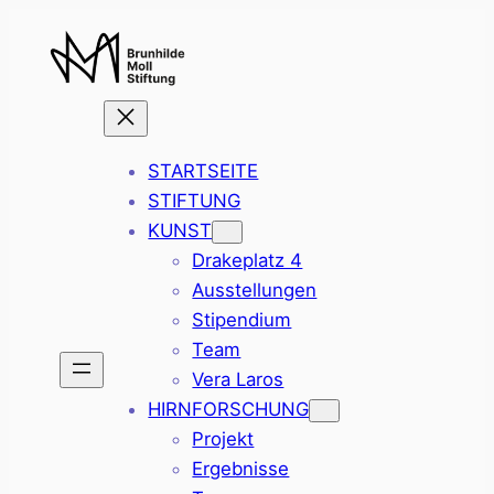
Zum
Inhalt
springen
STARTSEITE
STIFTUNG
KUNST
Drakeplatz 4
Ausstellungen
Stipendium
Team
Vera Laros
HIRNFORSCHUNG
Projekt
Ergebnisse